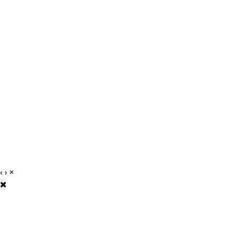
‹
›
×