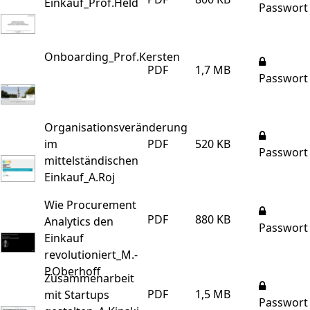
Einkauf_Prof.Held
Passwort
Onboarding_Prof.Kersten
PDF
1,7 MB
Passwort
Organisationsveränderung
im
PDF
520 KB
Passwort
mittelständischen
Einkauf_A.Roj
Wie Procurement
PDF
880 KB
Analytics den
Passwort
Einkauf
revolutioniert_M.-
P.Oberhoff
Zusammenarbeit
PDF
1,5 MB
mit Startups
Passwort