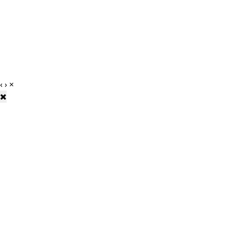
‹
›
×