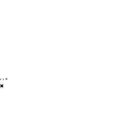
‹
›
×